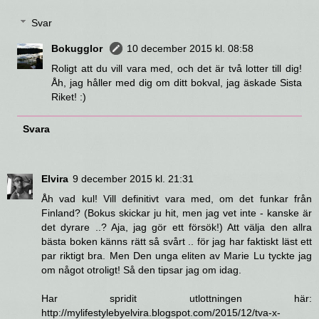
Svar
Bokugglor
10 december 2015 kl. 08:58
Roligt att du vill vara med, och det är två lotter till dig!
Åh, jag håller med dig om ditt bokval, jag äskade Sista
Riket! :)
Svara
Elvira
9 december 2015 kl. 21:31
Åh vad kul! Vill definitivt vara med, om det funkar från
Finland? (Bokus skickar ju hit, men jag vet inte - kanske är
det dyrare ..? Aja, jag gör ett försök!) Att välja den allra
bästa boken känns rätt så svårt .. för jag har faktiskt läst ett
par riktigt bra. Men Den unga eliten av Marie Lu tyckte jag
om något otroligt! Så den tipsar jag om idag.
Har spridit utlottningen här:
http://mylifestylebyelvira.blogspot.com/2015/12/tva-x-