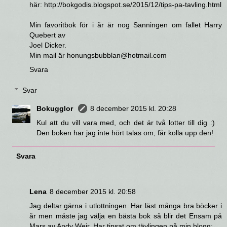
här: http://bokgodis.blogspot.se/2015/12/tips-pa-tavling.html
Min favoritbok för i år är nog Sanningen om fallet Harry
Quebert av
Joel Dicker.
Min mail är honungsbubblan@hotmail.com
Svara
Svar
Bokugglor
8 december 2015 kl. 20:28
Kul att du vill vara med, och det är två lotter till dig :)
Den boken har jag inte hört talas om, får kolla upp den!
Svara
Lena
8 december 2015 kl. 20:58
Jag deltar gärna i utlottningen. Har läst många bra böcker i
år men måste jag välja en bästa bok så blir det Ensam på
Mars av Andy Weir. Har tipsat om tävlingen på min blogg: