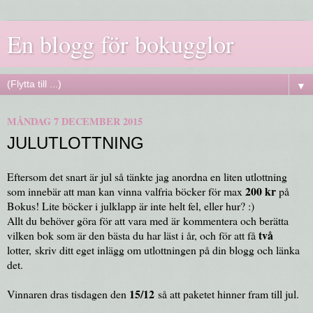
En blogg för bokugglor
▼
MÅNDAG 7 DECEMBER 2015
JULUTLOTTNING
Eftersom det snart är jul så tänkte jag anordna en liten utlottning
200 kr
som innebär att man kan vinna valfria böcker för max
på
Bokus! Lite böcker i julklapp är inte helt fel, eller hur? :)
Allt du behöver göra för att vara med är kommentera och berätta
två
vilken bok som är den bästa du har läst i år, och för att få
lotter, skriv ditt eget inlägg om utlottningen på din blogg och länka
det.
15/12
Vinnaren dras tisdagen den
så att paketet hinner fram till jul.