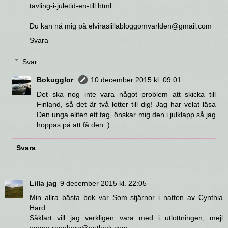
tavling-i-juletid-en-till.html
Du kan nå mig på elviraslillabloggomvarlden@gmail.com
Svara
Svar
Bokugglor
10 december 2015 kl. 09:01
Det ska nog inte vara något problem att skicka till
Finland, så det är två lotter till dig! Jag har velat läsa
Den unga eliten ett tag, önskar mig den i julklapp så jag
hoppas på att få den :)
Svara
Lilla jag
9 december 2015 kl. 22:05
Min allra bästa bok var Som stjärnor i natten av Cynthia
Hard.
Såklart vill jag verkligen vara med i utlottningen, mejl
emma.ronnberg@outlook.com