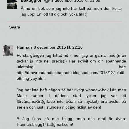
Bokugglor
9 december 2015 kl. 09:39
Ännu en bok som jag inte har koll på, men den kollar
jag upp! En lott till dig och lycka till! :)
Svara
Hannah
8 december 2015 kl. 22:10
Första gången jag hittat hit - men jag är gärna med!(man
tackar ju inte nej precis):) Har skrivit om din spännande
utlottning här:
http://drawreadandtakeaphoto.blogspot.com/2015/12/juluttl
ottning-yay.html
Jag har inte haft någon så här riktigt woooow-bok i år, men
Maze runner: I dödens stad tycker jag var ett
förvånansvärt(gillade inte tvåan så mycket) bra avslut på
serien och just i stunden njöt jag riktigt av den!
// Jag finns på min blogg, men min mail är även:
Hannah.blogg14(at)gmail.com!