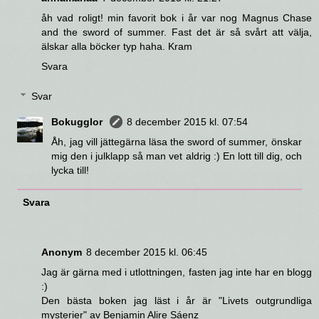
åh vad roligt! min favorit bok i år var nog Magnus Chase
and the sword of summer. Fast det är så svårt att välja,
älskar alla böcker typ haha. Kram
Svara
Svar
Bokugglor
8 december 2015 kl. 07:54
Åh, jag vill jättegärna läsa the sword of summer, önskar
mig den i julklapp så man vet aldrig :) En lott till dig, och
lycka till!
Svara
Anonym
8 december 2015 kl. 06:45
Jag är gärna med i utlottningen, fasten jag inte har en blogg
:)
Den bästa boken jag läst i år är "Livets outgrundliga
mysterier" av Benjamin Alire Sáenz