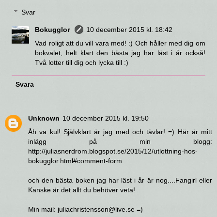
Svar
Bokugglor
10 december 2015 kl. 18:42
Vad roligt att du vill vara med! :) Och håller med dig om
bokvalet, helt klart den bästa jag har läst i år också!
Två lotter till dig och lycka till :)
Svara
Unknown
10 december 2015 kl. 19:50
Åh va kul! Självklart är jag med och tävlar! =) Här är mitt
inlägg på min blogg:
http://juliasnerdrom.blogspot.se/2015/12/utlottning-hos-
bokugglor.html#comment-form
och den bästa boken jag har läst i år är nog....Fangirl eller
Kanske är det allt du behöver veta!
Min mail: juliachristensson@live.se =)