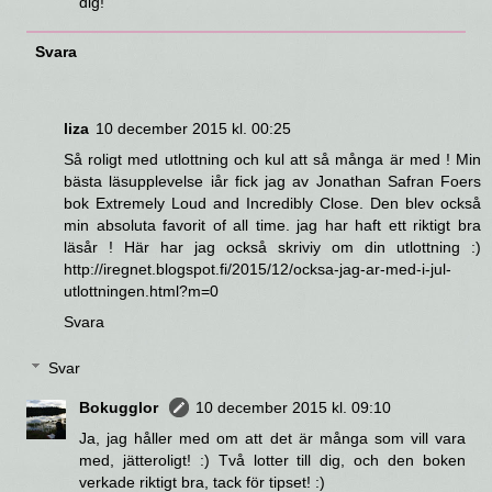
dig!
Svara
liza
10 december 2015 kl. 00:25
Så roligt med utlottning och kul att så många är med ! Min
bästa läsupplevelse iår fick jag av Jonathan Safran Foers
bok Extremely Loud and Incredibly Close. Den blev också
min absoluta favorit of all time. jag har haft ett riktigt bra
läsår ! Här har jag också skriviy om din utlottning :)
http://iregnet.blogspot.fi/2015/12/ocksa-jag-ar-med-i-jul-
utlottningen.html?m=0
Svara
Svar
Bokugglor
10 december 2015 kl. 09:10
Ja, jag håller med om att det är många som vill vara
med, jätteroligt! :) Två lotter till dig, och den boken
verkade riktigt bra, tack för tipset! :)