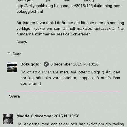
tävlingen på min blogg :) :
http://zellysbokblogg.blogspot.se/2015/12/julutlottning-hos-
bokugglor.html
Att lista en favoritbok i år är inte det lättaste men en som jag
verkligen tyckte om som är helt makalös fantastisk är När
hundarna kommer av Jessica Schiefauer.
Svara
Svar
Bokugglor
8 december 2015 kl. 18:28
Roligt att du vill vara med, två lotter till dig! :) Åh, den
har jag hört ska vara jättebra, hoppas på att få läsa
den snart :)
Svara
Madde
8 december 2015 kl. 19:58
Hej är gärna med och tävlar och har skrivit om din tävling