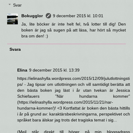
Svar
Bokugglor
9 december 2015 kl. 10:01
Ja, lite böcker är inte helt fel, två lotter till dig! Den
boken är jag så sugen på att läsa, har hört så mycket
bra om den! :)
Svara
Elina
9 december 2015 kl. 13:39
https://ielinashylla.wordpress.com/2015/12/09/julutlottningsti
ps/ - Jag tipsar om utlottningen och vill samtidigt berätta att
den bästa boken jag läst i år utan tvekan är Jessica
Schiefauers "När hundarna kommer"
(https://ielinashylla.wordpress.com/2015/11/21/nar-
hundarna-kommer/)! <3 Kortfattat är boken den bästa hittills
i år på grund av: karaktärsbeskrivningarna, perspektivet och
språket bara älskar jag trots det tragiska temat i sig...
(Mejl står direkt till höger på min bloggadress