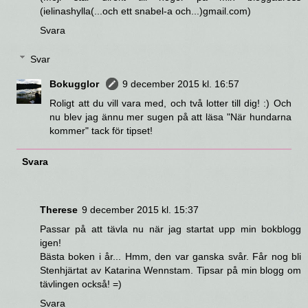
(ielinashylla(...och ett snabel-a och...)gmail.com)
Svara
Svar
Bokugglor
9 december 2015 kl. 16:57
Roligt att du vill vara med, och två lotter till dig! :) Och
nu blev jag ännu mer sugen på att läsa "När hundarna
kommer" tack för tipset!
Svara
Therese
9 december 2015 kl. 15:37
Passar på att tävla nu när jag startat upp min bokblogg
igen!
Bästa boken i år... Hmm, den var ganska svår. Får nog bli
Stenhjärtat av Katarina Wennstam. Tipsar på min blogg om
tävlingen också! =)
Svara